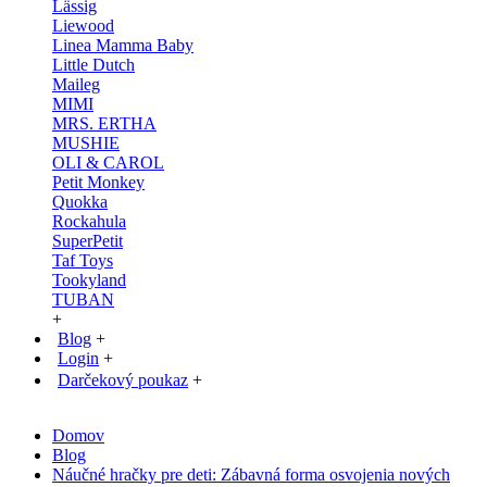
Lässig
Liewood
Linea Mamma Baby
Little Dutch
Maileg
MIMI
MRS. ERTHA
MUSHIE
OLI & CAROL
Petit Monkey
Quokka
Rockahula
SuperPetit
Taf Toys
Tookyland
TUBAN
+
Blog
+
Login
+
Darčekový poukaz
+
Domov
Blog
Náučné hračky pre deti: Zábavná forma osvojenia nových