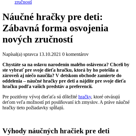
zručností
Náučné hračky pre deti:
Zábavná forma osvojenia
nových zručností
Napísal(a)
spravca
13.10.2021
0 komentárov
Chystáte sa na oslavu narodenín malého oslávenca? Chceli by
ste vybrať pre svoje dieťa hračku, ktorá by ho potešila a
zároveň aj niečo naučila? V detskom obchode zamierte do
oddelenia – náučné hračky pre deti a nájdite pre svoje dieťa
hračku podľa vašich predstáv a preferencií.
Pre pozitívny vývoj dieťaťa sú dôležité
hračky
, ktoré otvárajú
deťom veľa možností pri posilňovaní ich zmyslov. A práve náučné
hračky tieto požiadavky spĺňajú.
Výhody náučných hračiek pre deti