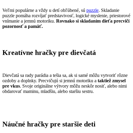
Veľmi populárne a vždy u detí obľúbené, sú
puzzle
. Skladanie
puzzle pomáha rozvíjať predstavivosť, logické myslenie, priestorové
vnímanie a jemnú motoriku.
Rovnako si skladaním dieťa precvičí
pozornosť a pamäť.
Kreatívne hračky pre dievčatá
Dievčatá sa rady parádia a tešia sa, ak si samé môžu vytvoriť rôzne
ozdoby a doplnky. Precvičujú si jemnú motoriku a
taktiež zmysel
pre vkus
. Svoje originálne výtvory môžu neskôr nosiť, alebo nimi
obdarovať maminu, mladšiu, alebo staršiu sestru.
Náučné hračky pre staršie deti