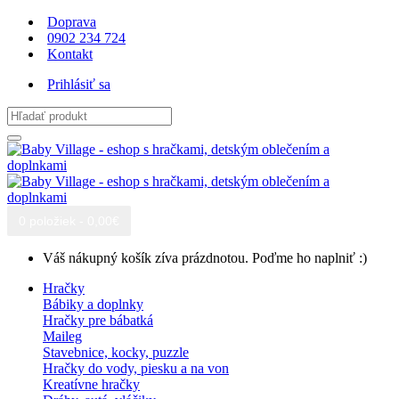
Doprava
0902 234 724
Kontakt
Prihlásiť sa
0 položiek - 0,00€
Váš nákupný košík zíva prázdnotou. Poďme ho naplniť :)
Hračky
Bábiky a doplnky
Hračky pre bábatká
Maileg
Stavebnice, kocky, puzzle
Hračky do vody, piesku a na von
Kreatívne hračky