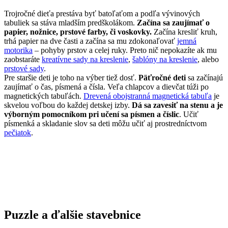
Trojročné dieťa prestáva byť batoľaťom a podľa vývinových
tabuliek sa stáva mladším predškolákom.
Začína sa zaujímať o
papier, nožnice, prstové farby, či voskovky.
Začína kresliť kruh,
trhá papier na dve časti a začína sa mu zdokonaľovať
jemná
motorika
– pohyby prstov a celej ruky. Preto nič nepokazíte ak mu
zaobstaráte
kreatívne sady na kreslenie
,
šablóny na kreslenie
, alebo
prstové sady
.
Pre staršie deti je toho na výber tiež dosť.
Päťročné deti
sa začínajú
zaujímať o čas, písmená a čísla. Veľa chlapcov a dievčat túži po
magnetických tabuľách.
Drevená obojstranná magnetická tabuľa
je
skvelou voľbou do každej detskej izby.
Dá sa zavesiť na stenu a je
výborným pomocníkom pri učení sa písmen a číslic
. Učiť
písmenká a skladanie slov sa deti môžu učiť aj prostredníctvom
pečiatok
.
Puzzle a ďalšie stavebnice