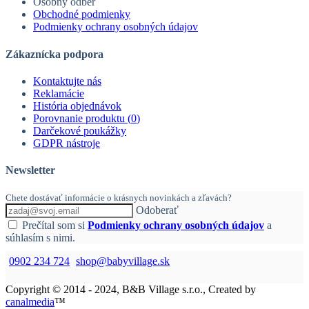
Osobný odber
Obchodné podmienky
Podmienky ochrany osobných údajov
Zákaznícka podpora
Kontaktujte nás
Reklamácie
História objednávok
Porovnanie produktu (
0
)
Darčekové poukážky
GDPR nástroje
Newsletter
Chete dostávať informácie o krásnych novinkách a zľavách?
Odoberať
Prečítal som si
Podmienky ochrany osobných údajov
a
súhlasím s nimi.
0902 234 724
shop@babyvillage.sk
Copyright © 2014 - 2024, B&B Village s.r.o., Created by
canalmedia
™