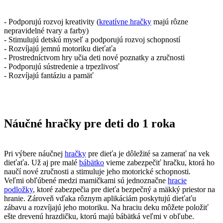
-
Podporujú rozvoj kreativity (
kreatívne hračky
majú rôzne
nepravidelné tvary a farby)
-
Stimulujú detskú myseľ a podporujú rozvoj schopností
-
Rozvíjajú jemnú motoriku dieťaťa
-
Prostredníctvom hry učia deti nové poznatky a zručnosti
-
Podporujú sústredenie a trpezlivosť
-
Rozvíjajú fantáziu a pamäť
Náučné hračky pre deti do 1 roka
Pri výbere náučnej
hračky
pre dieťa je dôležité sa zamerať na vek
dieťaťa. Už aj pre malé
bábätko
vieme zabezpečiť hračku, ktorá ho
naučí nové zručnosti a stimuluje jeho motorické schopnosti.
Veľmi obľúbené medzi mamičkami sú jednoznačne
hracie
podložky
, ktoré zabezpečia pre dieťa bezpečný a mäkký priestor na
hranie. Zároveň vďaka rôznym aplikáciám poskytujú dieťaťu
zábavu a rozvíjajú jeho motoriku. Na hraciu deku môžete položiť
ešte drevenú hrazdičku, ktorú majú bábätká veľmi v obľube.