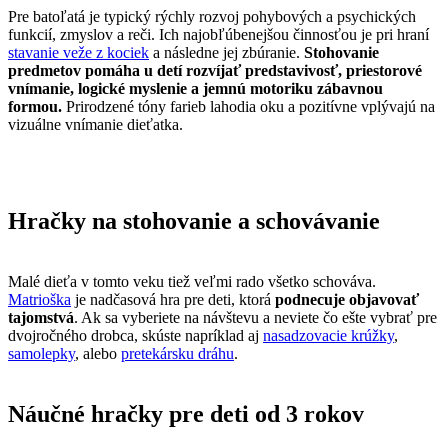
Pre batoľatá je typický rýchly rozvoj pohybových a psychických
funkcií, zmyslov a reči. Ich najobľúbenejšou činnosťou je pri hraní
stavanie veže z kociek
a následne jej zbúranie.
Stohovanie
predmetov pomáha u detí rozvíjať predstavivosť, priestorové
vnímanie, logické myslenie a jemnú motoriku zábavnou
formou.
Prirodzené tóny farieb lahodia oku a pozitívne vplývajú na
vizuálne vnímanie dieťatka.
Hračky na stohovanie a schovávanie
Malé dieťa v tomto veku tiež veľmi rado všetko schováva.
Matrioška
je nadčasová hra pre deti, ktorá
podnecuje objavovať
tajomstvá
. Ak sa vyberiete na návštevu a neviete čo ešte vybrať pre
dvojročného drobca, skúste napríklad aj
nasadzovacie krúžky
,
samolepky
, alebo
pretekársku dráhu
.
Náučné hračky pre deti od 3 rokov