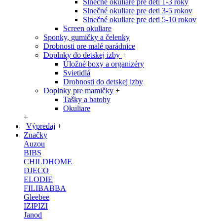
Slnečné okuliare pre deti 1-3 roky
Slnečné okuliare pre deti 3-5 rokov
Slnečné okuliare pre deti 5-10 rokov
Screen okuliare
Sponky, gumičky a čelenky
Drobnosti pre malé parádnice
Doplnky do detskej izby
+
Úložné boxy a organizéry
Svietidlá
Drobnosti do detskej izby
Doplnky pre mamičky
+
Tašky a batohy
Okuliare
+
Výpredaj
+
Značky
Auzou
BIBS
CHILDHOME
DJECO
ELODIE
FILIBABBA
Gleebee
IZIPIZI
Janod