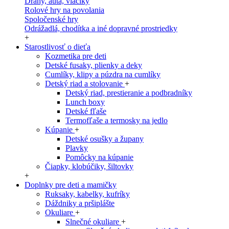
Dráhy, autá, vláčiky
Rolové hry na povolania
Spoločenské hry
Odrážadlá, chodítka a iné dopravné prostriedky
+
Starostlivosť o dieťa
Kozmetika pre deti
Detské fusaky, plienky a deky
Cumlíky, klipy a púzdra na cumlíky
Detský riad a stolovanie
+
Detský riad, prestieranie a podbradníky
Lunch boxy
Detské fľaše
Termofľaše a termosky na jedlo
Kúpanie
+
Detské osušky a župany
Plavky
Pomôcky na kúpanie
Čiapky, klobúčiky, šiltovky
+
Doplnky pre deti a mamičky
Ruksaky, kabelky, kufríky
Dáždniky a pršiplášte
Okuliare
+
Slnečné okuliare
+