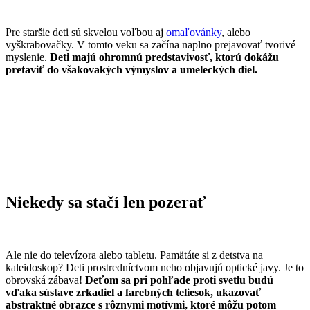
Pre staršie deti sú skvelou voľbou aj
omaľovánky
, alebo
vyškrabovačky. V tomto veku sa začína naplno prejavovať tvorivé
myslenie.
Deti majú ohromnú predstavivosť, ktorú dokážu
pretaviť do všakovakých výmyslov a umeleckých diel.
Niekedy sa stačí len pozerať
Ale nie do televízora alebo tabletu. Pamätáte si z detstva na
kaleidoskop? Deti prostredníctvom neho objavujú optické javy. Je to
obrovská zábava!
Deťom sa pri pohľade proti svetlu budú
vďaka sústave zrkadiel a farebných teliesok, ukazovať
abstraktné obrazce s rôznymi motívmi, ktoré môžu potom