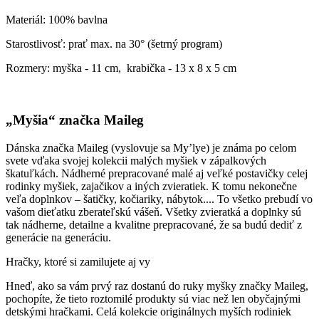
Materiál: 100% bavlna
Starostlivosť: prať max. na 30° (šetrný program)
Rozmery: myška - 11 cm, krabička - 13 x 8 x 5 cm
„Myšia“ značka Maileg
Dánska značka Maileg (vyslovuje sa My’lye) je známa po celom
svete vďaka svojej kolekcii malých myšiek v zápalkových
škatuľkách. Nádherné prepracované malé aj veľké postavičky celej
rodinky myšiek, zajačikov a iných zvieratiek. K tomu nekonečne
veľa doplnkov – šatičky, kočiariky, nábytok.... To všetko prebudí vo
vašom dieťatku zberateľskú vášeň. Všetky zvieratká a doplnky sú
tak nádherne, detailne a kvalitne prepracované, že sa budú dediť z
generácie na generáciu.
Hračky, ktoré si zamilujete aj vy
Hneď, ako sa vám prvý raz dostanú do ruky myšky značky Maileg,
pochopíte, že tieto roztomilé produkty sú viac než len obyčajnými
detskými hračkami. Celá kolekcie originálnych myších rodiniek