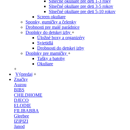
Slnečné okuliare pre deti 1-3 roky
Slnečné okuliare pre deti 3-5 rokov
Slnečné okuliare pre deti 5-10 rokov
Screen okuliare
Sponky, gumičky a čelenky
Drobnosti pre malé parádnice
Doplnky do detskej izby
+
Úložné boxy a organizéry
Svietidlá
Drobnosti do detskej izby
Doplnky pre mamičky
+
Tašky a batohy
Okuliare
+
Výpredaj
+
Značky
Auzou
BIBS
CHILDHOME
DJECO
ELODIE
FILIBABBA
Gleebee
IZIPIZI
Janod