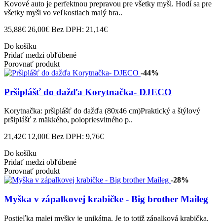
Kovové auto je perfektnou prepravou pre všetky myši. Hodí sa pre
všetky myši vo veľkostiach malý bra..
35,88€
26,00€
Bez DPH: 21,14€
Do košíku
Pridať medzi obľúbené
Porovnať produkt
-44%
Pršiplášť do dažďa Korytnačka- DJECO
Korytnačka: pršiplášť do dažďa (80x46 cm)Praktický a štýlový
pršiplášť z mäkkého, polopriesvitného p..
21,42€
12,00€
Bez DPH: 9,76€
Do košíku
Pridať medzi obľúbené
Porovnať produkt
-28%
Myška v zápalkovej krabičke - Big brother Maileg
Postieľka malej myšky je unikátna. Je to totiž zápalková krabička.