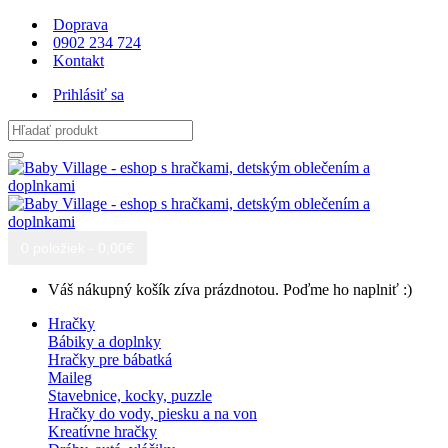
Doprava
0902 234 724
Kontakt
Prihlásiť sa
0 položiek - 0,00€
Váš nákupný košík zíva prázdnotou. Poďme ho naplniť :)
Hračky
Bábiky a doplnky
Hračky pre bábatká
Maileg
Stavebnice, kocky, puzzle
Hračky do vody, piesku a na von
Kreatívne hračky