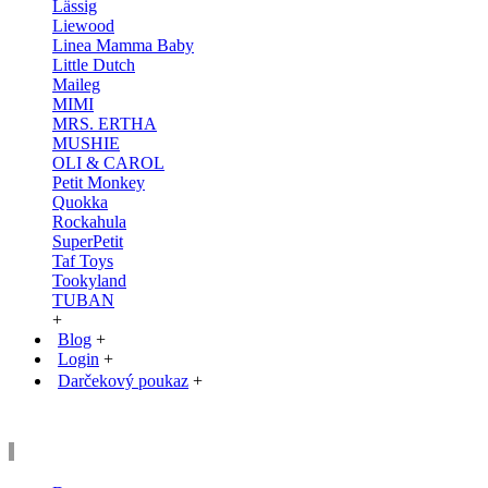
Lässig
Liewood
Linea Mamma Baby
Little Dutch
Maileg
MIMI
MRS. ERTHA
MUSHIE
OLI & CAROL
Petit Monkey
Quokka
Rockahula
SuperPetit
Taf Toys
Tookyland
TUBAN
+
Blog
+
Login
+
Darčekový poukaz
+