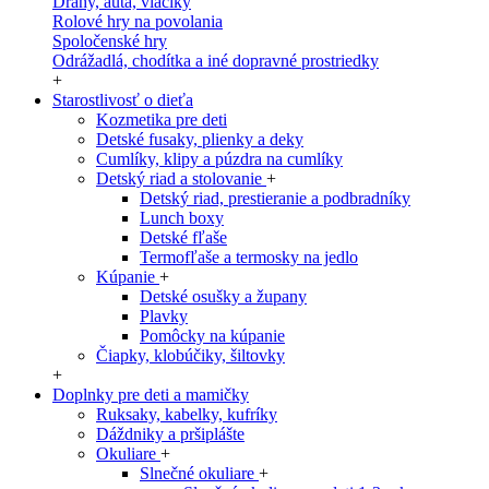
Dráhy, autá, vláčiky
Rolové hry na povolania
Spoločenské hry
Odrážadlá, chodítka a iné dopravné prostriedky
+
Starostlivosť o dieťa
Kozmetika pre deti
Detské fusaky, plienky a deky
Cumlíky, klipy a púzdra na cumlíky
Detský riad a stolovanie
+
Detský riad, prestieranie a podbradníky
Lunch boxy
Detské fľaše
Termofľaše a termosky na jedlo
Kúpanie
+
Detské osušky a župany
Plavky
Pomôcky na kúpanie
Čiapky, klobúčiky, šiltovky
+
Doplnky pre deti a mamičky
Ruksaky, kabelky, kufríky
Dáždniky a pršiplášte
Okuliare
+
Slnečné okuliare
+