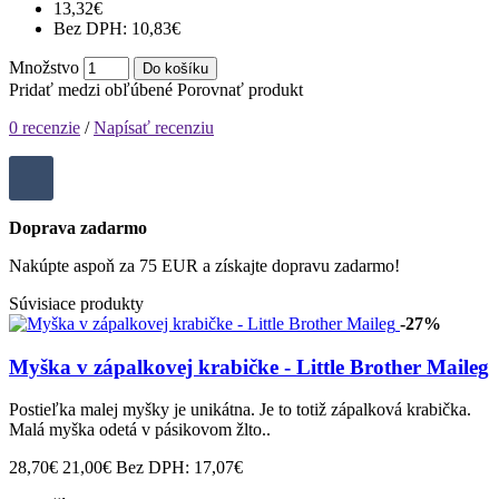
13,32€
Bez DPH: 10,83€
Množstvo
Do košíku
Pridať medzi obľúbené
Porovnať produkt
0 recenzie
/
Napísať recenziu
Doprava zadarmo
Nakúpte aspoň za 75 EUR a získajte dopravu zadarmo!
Súvisiace produkty
-27%
Myška v zápalkovej krabičke - Little Brother Maileg
Postieľka malej myšky je unikátna. Je to totiž zápalková krabička.
Malá myška odetá v pásikovom žlto..
28,70€
21,00€
Bez DPH: 17,07€