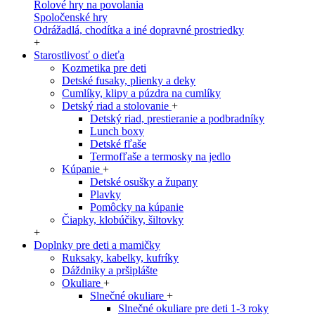
Rolové hry na povolania
Spoločenské hry
Odrážadlá, chodítka a iné dopravné prostriedky
+
Starostlivosť o dieťa
Kozmetika pre deti
Detské fusaky, plienky a deky
Cumlíky, klipy a púzdra na cumlíky
Detský riad a stolovanie
+
Detský riad, prestieranie a podbradníky
Lunch boxy
Detské fľaše
Termofľaše a termosky na jedlo
Kúpanie
+
Detské osušky a župany
Plavky
Pomôcky na kúpanie
Čiapky, klobúčiky, šiltovky
+
Doplnky pre deti a mamičky
Ruksaky, kabelky, kufríky
Dáždniky a pršiplášte
Okuliare
+
Slnečné okuliare
+
Slnečné okuliare pre deti 1-3 roky