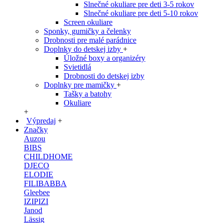
Slnečné okuliare pre deti 3-5 rokov
Slnečné okuliare pre deti 5-10 rokov
Screen okuliare
Sponky, gumičky a čelenky
Drobnosti pre malé parádnice
Doplnky do detskej izby
+
Úložné boxy a organizéry
Svietidlá
Drobnosti do detskej izby
Doplnky pre mamičky
+
Tašky a batohy
Okuliare
+
Výpredaj
+
Značky
Auzou
BIBS
CHILDHOME
DJECO
ELODIE
FILIBABBA
Gleebee
IZIPIZI
Janod
Lässig