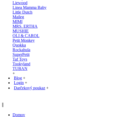
Liewood
Linea Mamma Baby
Little Dutch
Maileg
MIMI
MRS. ERTHA
MUSHIE
OLI & CAROL
Petit Monkey
Quokka
Rockahula
SuperPetit
Taf Toys
Tookyland
TUBAN
+
Blog
+
Login
+
Darčekový poukaz
+
Domov