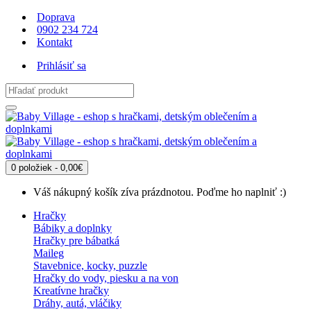
Doprava
0902 234 724
Kontakt
Prihlásiť sa
0 položiek - 0,00€
Váš nákupný košík zíva prázdnotou. Poďme ho naplniť :)
Hračky
Bábiky a doplnky
Hračky pre bábatká
Maileg
Stavebnice, kocky, puzzle
Hračky do vody, piesku a na von
Kreatívne hračky
Dráhy, autá, vláčiky