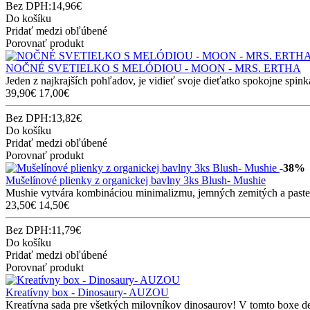
Bez DPH:14,96€
Do košíku
Pridať medzi obľúbené
Porovnať produkt
NOČNÉ SVETIELKO S MELÓDIOU - MOON - MRS. ERTHA
Jeden z najkrajších pohľadov, je vidieť svoje dieťatko spokojne spinka
39,90€
17,00€
Bez DPH:13,82€
Do košíku
Pridať medzi obľúbené
Porovnať produkt
-38%
Mušelínové plienky z organickej bavlny 3ks Blush- Mushie
Mushie vytvára kombináciou minimalizmu, jemných zemitých a pastelov
23,50€
14,50€
Bez DPH:11,79€
Do košíku
Pridať medzi obľúbené
Porovnať produkt
Kreatívny box - Dinosaury- AUZOU
Kreatívna sada pre všetkých milovníkov dinosaurov! V tomto boxe det