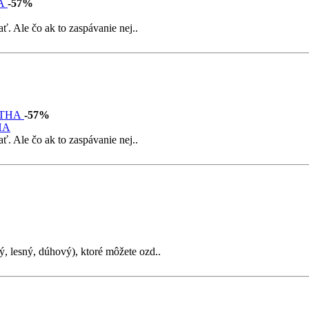
-57%
ť. Ale čo ak to zaspávanie nej..
-57%
HA
ť. Ale čo ak to zaspávanie nej..
, lesný, dúhový), ktoré môžete ozd..