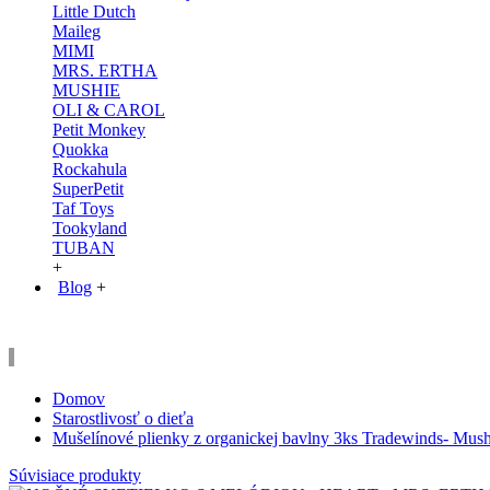
Little Dutch
Maileg
MIMI
MRS. ERTHA
MUSHIE
OLI & CAROL
Petit Monkey
Quokka
Rockahula
SuperPetit
Taf Toys
Tookyland
TUBAN
+
Blog
+
Domov
Starostlivosť o dieťa
Mušelínové plienky z organickej bavlny 3ks Tradewinds- Mush
Súvisiace produkty