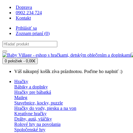
Doprava
0902 234 724
Kontakt
Prihlásiť sa
Zoznam prianí (
0
)
0 položiek - 0,00€
Váš nákupný košík zíva prázdnotou. Poďme ho naplniť :)
Hračky
Bábiky a doplnky
Hračky pre bábatká
Maileg
Stavebnice, kocky, puzzle
Hračky do vody, piesku a na von
Kreatívne hračky
Dráhy, autá, vláčiky
Rolové hry na povolania
Spoločenské hry