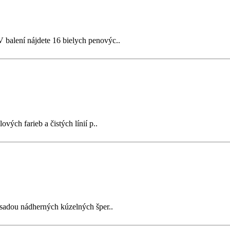
 balení nájdete 16 bielych penovýc..
ých farieb a čistých línií p..
sadou nádherných kúzelných šper..