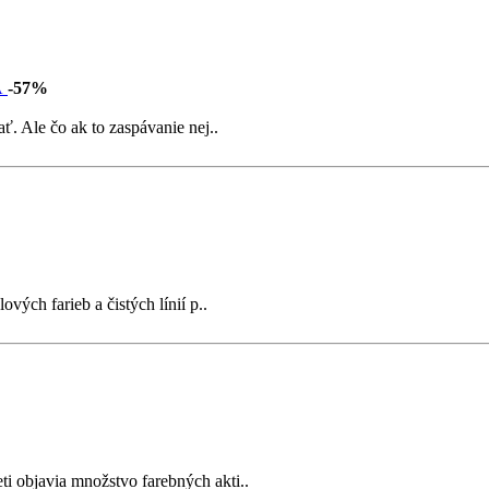
-57%
ť. Ale čo ak to zaspávanie nej..
ých farieb a čistých línií p..
i objavia množstvo farebných akti..