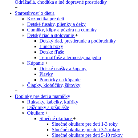
Odrážadlá, chodítka a iné dopravné prostriedky
+
Starostlivosť o dieťa
Kozmetika pre deti
Detské fusaky, plienky a deky
Cumlíky, klipy a púzdra na cumlíky
Detský riad a stolovanie
+
Detský riad, prestieranie a podbradníky
Lunch boxy
Detské fľaše
Termofľaše a termosky na jedlo
Kúpanie
+
Detské osušky a župany
Plavky
Pomôcky na kúpanie
Čiapky, klobúčiky, šiltovky
+
Doplnky pre deti a mamičky
Ruksaky, kabelky, kufríky
Dáždniky a pršiplášte
Okuliare
+
Slnečné okuliare
+
Slnečné okuliare pre deti 1-3 roky
Slnečné okuliare pre deti 3-5 rokov
Slnečné okuliare pre deti 5-10 rokov