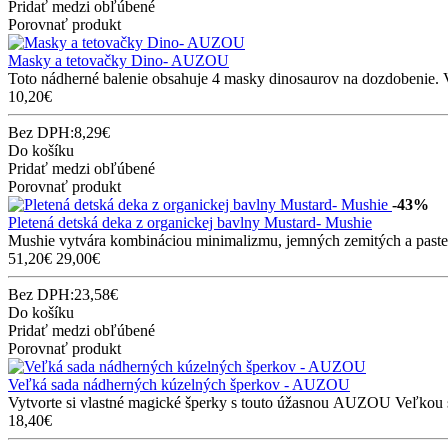
Pridať medzi obľúbené
Porovnať produkt
Masky a tetovačky Dino- AUZOU
Toto nádherné balenie obsahuje 4 masky dinosaurov na dozdobenie. V
10,20€
Bez DPH:8,29€
Do košíku
Pridať medzi obľúbené
Porovnať produkt
-43%
Pletená detská deka z organickej bavlny Mustard- Mushie
Mushie vytvára kombináciou minimalizmu, jemných zemitých a pastelov
51,20€
29,00€
Bez DPH:23,58€
Do košíku
Pridať medzi obľúbené
Porovnať produkt
Veľká sada nádherných kúzelných šperkov - AUZOU
Vytvorte si vlastné magické šperky s touto úžasnou AUZOU Veľkou 
18,40€