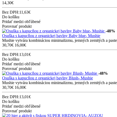
14,30€
Bez DPH:11,63€
Do košíku
Pridať medzi obľúbené
Porovnať produkt
-48%
Osuška s kapucňou z organickej bavlny Baby blue- Mushie
Mushie vytvára kombináciou minimalizmu, jemných zemitých a pastelov
30,70€
16,00€
Bez DPH:13,01€
Do košíku
Pridať medzi obľúbené
Porovnať produkt
-48%
Osuška s kapucňou z organickej bavlny Blush- Mushie
Mushie vytvára kombináciou minimalizmu, jemných zemitých a pastelov
30,70€
16,00€
Bez DPH:13,01€
Do košíku
Pridať medzi obľúbené
Porovnať produkt