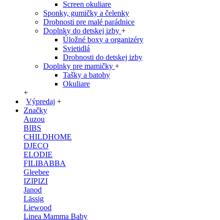
Screen okuliare
Sponky, gumičky a čelenky
Drobnosti pre malé parádnice
Doplnky do detskej izby
+
Úložné boxy a organizéry
Svietidlá
Drobnosti do detskej izby
Doplnky pre mamičky
+
Tašky a batohy
Okuliare
+
Výpredaj
+
Značky
Auzou
BIBS
CHILDHOME
DJECO
ELODIE
FILIBABBA
Gleebee
IZIPIZI
Janod
Lässig
Liewood
Linea Mamma Baby