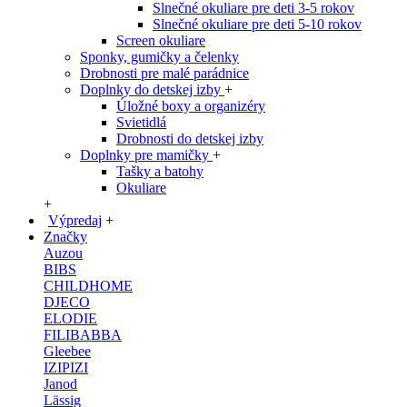
Slnečné okuliare pre deti 3-5 rokov
Slnečné okuliare pre deti 5-10 rokov
Screen okuliare
Sponky, gumičky a čelenky
Drobnosti pre malé parádnice
Doplnky do detskej izby
+
Úložné boxy a organizéry
Svietidlá
Drobnosti do detskej izby
Doplnky pre mamičky
+
Tašky a batohy
Okuliare
+
Výpredaj
+
Značky
Auzou
BIBS
CHILDHOME
DJECO
ELODIE
FILIBABBA
Gleebee
IZIPIZI
Janod
Lässig