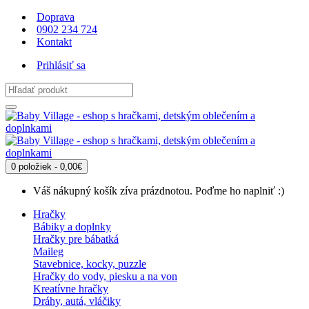
Doprava
0902 234 724
Kontakt
Prihlásiť sa
0 položiek - 0,00€
Váš nákupný košík zíva prázdnotou. Poďme ho naplniť :)
Hračky
Bábiky a doplnky
Hračky pre bábatká
Maileg
Stavebnice, kocky, puzzle
Hračky do vody, piesku a na von
Kreatívne hračky
Dráhy, autá, vláčiky