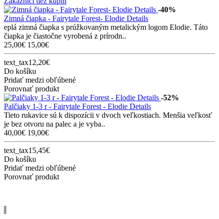
Zákazníci tiež kúpili
-40%
Zimná čiapka - Fairytale Forest- Elodie Details
eplá zimná čiapka s prúžkovaným metalickým logom Elodie. Táto
čiapka je čiastočne vyrobená z prírodn..
25,00€
15,00€
text_tax12,20€
Do košíku
Pridať medzi obľúbené
Porovnať produkt
-52%
Palčiaky 1-3 r - Fairytale Forest - Elodie Details
Tieto rukavice sú k dispozícii v dvoch veľkostiach. Menšia veľkosť
je bez otvoru na palec a je vyba..
40,00€
19,00€
text_tax15,45€
Do košíku
Pridať medzi obľúbené
Porovnať produkt