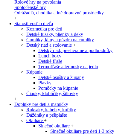
Rolové hry na povolania
Spoločenské hry
Odrážadlá, chodítka a iné dopravné prostriedky
+
Starostlivosť o dieťa
Kozmetika pre deti
Detské fusaky, plienky a deky
Cumlíky, klipy a púzdra na cumlíky
Detský riad a stolovanie
+
Detský riad, prestieranie a podbradníky
Lunch boxy
Detské fľaše
Termofľaše a termosky na jedlo
Kúpanie
+
Detské osušky a župany
Plavky
Pomôcky na kúpanie
Čiapky, klobúčiky, šiltovky
+
Doplnky pre deti a mamičky
Ruksaky, kabelky, kufríky
Dáždniky a pršiplášte
Okuliare
+
Slnečné okuliare
+
Slnečné okuliare pre deti 1-3 roky