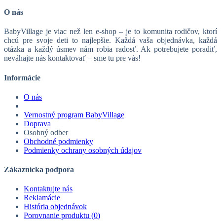
O nás
BabyVillage je viac než len e-shop – je to komunita rodičov, ktorí
chcú pre svoje deti to najlepšie. Každá vaša objednávka, každá
otázka a každý úsmev nám robia radosť. Ak potrebujete poradiť,
neváhajte nás kontaktovať – sme tu pre vás!
Informácie
O nás
Vernostný program BabyVillage
Doprava
Osobný odber
Obchodné podmienky
Podmienky ochrany osobných údajov
Zákaznícka podpora
Kontaktujte nás
Reklamácie
História objednávok
Porovnanie produktu (
0
)