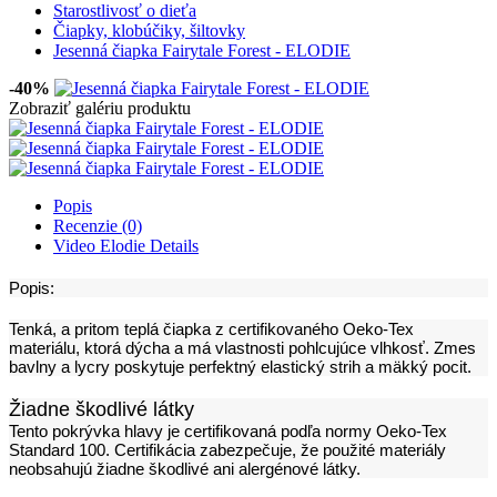
Starostlivosť o dieťa
Čiapky, klobúčiky, šiltovky
Jesenná čiapka Fairytale Forest - ELODIE
-40%
Zobraziť galériu produktu
Popis
Recenzie (0)
Video Elodie Details
Popis:
Tenká, a pritom teplá čiapka z certifikovaného Oeko-Tex
materiálu, ktorá dýcha a má vlastnosti pohlcujúce vlhkosť. Zmes
bavlny a lycry poskytuje perfektný elastický strih a mäkký pocit.
Žiadne škodlivé látky
Tento pokrývka hlavy je certifikovaná podľa normy Oeko-Tex
Standard 100. Certifikácia zabezpečuje, že použité materiály
neobsahujú žiadne škodlivé ani alergénové látky.