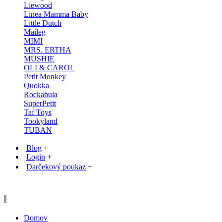
Liewood
Linea Mamma Baby
Little Dutch
Maileg
MIMI
MRS. ERTHA
MUSHIE
OLI & CAROL
Petit Monkey
Quokka
Rockahula
SuperPetit
Taf Toys
Tookyland
TUBAN
+
Blog
+
Login
+
Darčekový poukaz
+
Domov