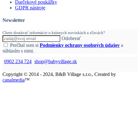
Darčekové poukážky
GDPR nástroje
Newsletter
Chete dostávať informácie o krásnych novinkách a zľavách?
Odoberať
Prečítal som si
Podmienky ochrany osobných údajov
a
súhlasím s nimi.
0902 234 724
shop@babyvillage.sk
Copyright © 2014 - 2024, B&B Village s.r.o., Created by
canalmedia
™