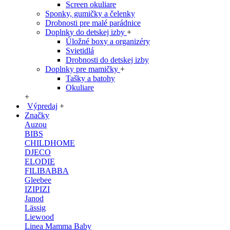
Screen okuliare
Sponky, gumičky a čelenky
Drobnosti pre malé parádnice
Doplnky do detskej izby
+
Úložné boxy a organizéry
Svietidlá
Drobnosti do detskej izby
Doplnky pre mamičky
+
Tašky a batohy
Okuliare
+
Výpredaj
+
Značky
Auzou
BIBS
CHILDHOME
DJECO
ELODIE
FILIBABBA
Gleebee
IZIPIZI
Janod
Lässig
Liewood
Linea Mamma Baby