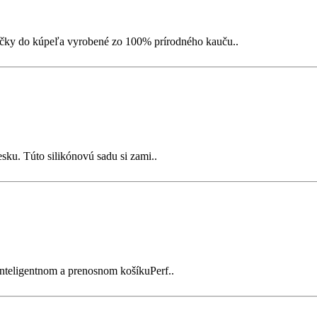
 kúpeľa vyrobené zo 100% prírodného kauču..
sku. Túto silikónovú sadu si zami..
nteligentnom a prenosnom košíkuPerf..