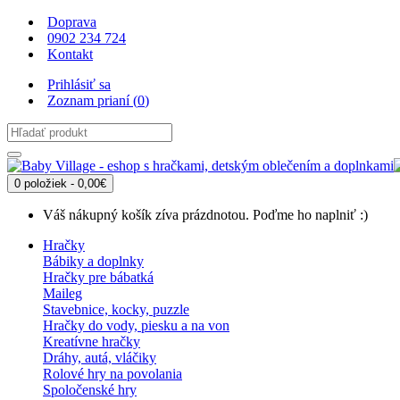
Doprava
0902 234 724
Kontakt
Prihlásiť sa
Zoznam prianí (
0
)
0 položiek - 0,00€
Váš nákupný košík zíva prázdnotou. Poďme ho naplniť :)
Hračky
Bábiky a doplnky
Hračky pre bábatká
Maileg
Stavebnice, kocky, puzzle
Hračky do vody, piesku a na von
Kreatívne hračky
Dráhy, autá, vláčiky
Rolové hry na povolania
Spoločenské hry