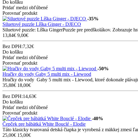
Do košíku
Pridať medzi obľúbené
Porovnať produkt
-35%
Siluetové puzzle Líška Ginger - DJECO
Siluetové puzzle: Líška GingerPuzzle pre predškolákov. Zobrazuje hraj
13,84€
9,00€
Bez DPH:7,32€
Do košíku
Pridať medzi obľúbené
Porovnať produkt
-50%
Hračky do vody Gaby 5 multi mix - Liewood
Hračky do vody Gaby 5 multi mix - Liewood, ktoré dokonale plávajú 
35,88€
18,00€
Bez DPH:14,63€
Do košíku
Pridať medzi obľúbené
Porovnať produkt
-40%
Čepček pre bábätká White Bouclé - Elodie
Táto klasicky tvarovaná detská čiapka je vyrobená z mäkkej zmesi ľan
25,00€
15,00€