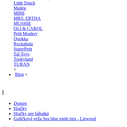
Little Dutch
Maileg
MIMI
MRS. ERTHA
MUSHIE
OLI & CAROL
Petit Monkey
Quokka
Rockahula
SuperPetit
Taf Toys
Tookyland
TUBAN
+
Blog
+
Domov
Hračky
Hračky pre bábatká
Guličková veža Sea blue multi mix - Liewood