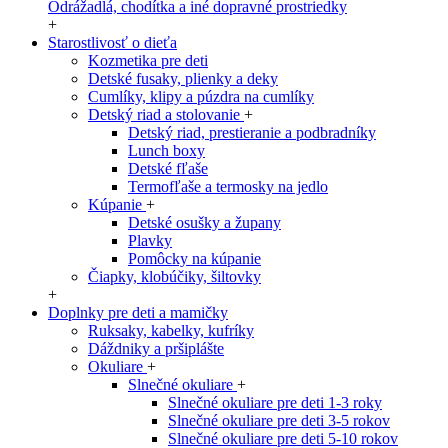
Odrážadlá, chodítka a iné dopravné prostriedky
+
Starostlivosť o dieťa
Kozmetika pre deti
Detské fusaky, plienky a deky
Cumlíky, klipy a púzdra na cumlíky
Detský riad a stolovanie
+
Detský riad, prestieranie a podbradníky
Lunch boxy
Detské fľaše
Termofľaše a termosky na jedlo
Kúpanie
+
Detské osušky a župany
Plavky
Pomôcky na kúpanie
Čiapky, klobúčiky, šiltovky
+
Doplnky pre deti a mamičky
Ruksaky, kabelky, kufríky
Dáždniky a pršiplášte
Okuliare
+
Slnečné okuliare
+
Slnečné okuliare pre deti 1-3 roky
Slnečné okuliare pre deti 3-5 rokov
Slnečné okuliare pre deti 5-10 rokov