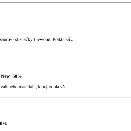
saurov od značky Liewood. Praktická ..
New
-50%
litného materiálu, ktorý odolá vše..
50%