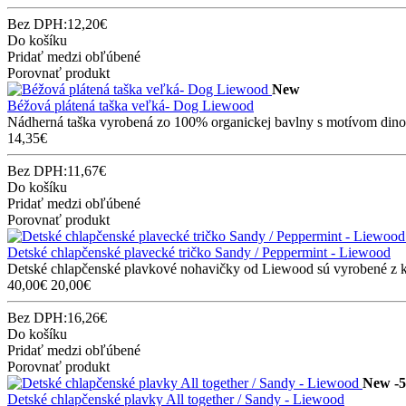
Bez DPH:12,20€
Do košíku
Pridať medzi obľúbené
Porovnať produkt
New
Béžová plátená taška veľká- Dog Liewood
Nádherná taška vyrobená zo 100% organickej bavlny s motívom dino
14,35€
Bez DPH:11,67€
Do košíku
Pridať medzi obľúbené
Porovnať produkt
Detské chlapčenské plavecké tričko Sandy / Peppermint - Liewood
Detské chlapčenské plavkové nohavičky od Liewood sú vyrobené z kva
40,00€
20,00€
Bez DPH:16,26€
Do košíku
Pridať medzi obľúbené
Porovnať produkt
New
-
Detské chlapčenské plavky All together / Sandy - Liewood