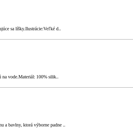
úce sa líšky.Ilustrácie:Veľké d..
na vode.Materiál: 100% silik..
u a bavlny, ktorá výborne padne ..