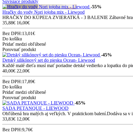
Súvisiace produkty
-55%
Hračky do vody Nori jojoba mix - Liewood
HRAČKY DO KÚPEĽA ZVIERATKÁ - 3 BALENIE Zábavné hračky do
35,88€
16,00€
Bez DPH:13,01€
Do košíku
Pridať medzi obľúbené
Porovnať produkt
-45%
Detský silikónový set do piesku Ocean- Liewood
Každé malé dieťa musí mať poriadne detské vedierko a lopatku do pie
40,00€
22,00€
Bez DPH:17,89€
Do košíku
Pridať medzi obľúbené
Porovnať produkt
-65%
SADA PETANQUE - LIEWOOD
Obľúbená hra malých aj veľkých. V praktickom balení.Dodáva sa v i
33,83€
12,00€
Bez DPH:9,76€