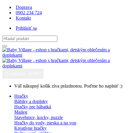
Doprava
0902 234 724
Kontakt
Prihlásiť sa
0 položiek - 0,00€
Váš nákupný košík zíva prázdnotou. Poďme ho naplniť :)
Hračky
Bábiky a doplnky
Hračky pre bábatká
Maileg
Stavebnice, kocky, puzzle
Hračky do vody, piesku a na von
Kreatívne hračky