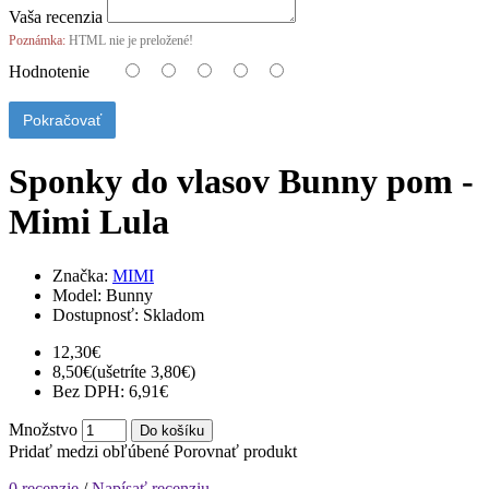
Vaša recenzia
Poznámka:
HTML nie je preložené!
Hodnotenie
Pokračovať
Sponky do vlasov Bunny pom -
Mimi Lula
Značka:
MIMI
Model:
Bunny
Dostupnosť:
Skladom
12,30€
8,50€
(ušetríte 3,80€)
Bez DPH: 6,91€
Množstvo
Do košíku
Pridať medzi obľúbené
Porovnať produkt
0 recenzie
/
Napísať recenziu