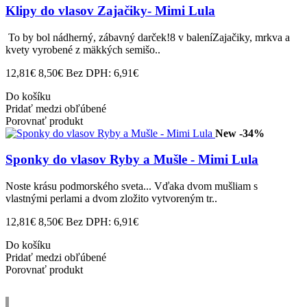
Klipy do vlasov Zajačiky- Mimi Lula
To by bol nádherný, zábavný darček!8 v baleníZajačiky, mrkva a
kvety vyrobené z mäkkých semišo..
12,81€
8,50€
Bez DPH: 6,91€
Do košíku
Pridať medzi obľúbené
Porovnať produkt
New
-34%
Sponky do vlasov Ryby a Mušle - Mimi Lula
Noste krásu podmorského sveta... Vďaka dvom mušliam s
vlastnými perlami a dvom zložito vytvoreným tr..
12,81€
8,50€
Bez DPH: 6,91€
Do košíku
Pridať medzi obľúbené
Porovnať produkt