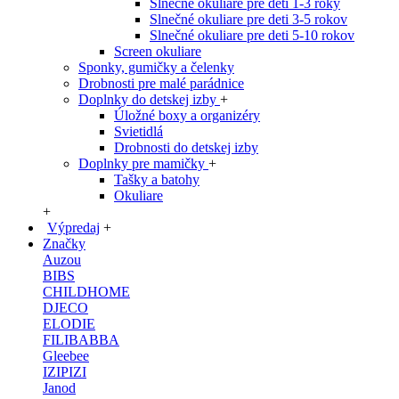
Slnečné okuliare pre deti 1-3 roky
Slnečné okuliare pre deti 3-5 rokov
Slnečné okuliare pre deti 5-10 rokov
Screen okuliare
Sponky, gumičky a čelenky
Drobnosti pre malé parádnice
Doplnky do detskej izby
+
Úložné boxy a organizéry
Svietidlá
Drobnosti do detskej izby
Doplnky pre mamičky
+
Tašky a batohy
Okuliare
+
Výpredaj
+
Značky
Auzou
BIBS
CHILDHOME
DJECO
ELODIE
FILIBABBA
Gleebee
IZIPIZI
Janod