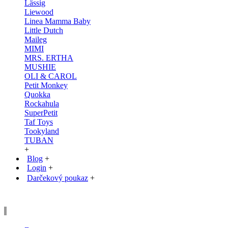
Lässig
Liewood
Linea Mamma Baby
Little Dutch
Maileg
MIMI
MRS. ERTHA
MUSHIE
OLI & CAROL
Petit Monkey
Quokka
Rockahula
SuperPetit
Taf Toys
Tookyland
TUBAN
+
Blog
+
Login
+
Darčekový poukaz
+