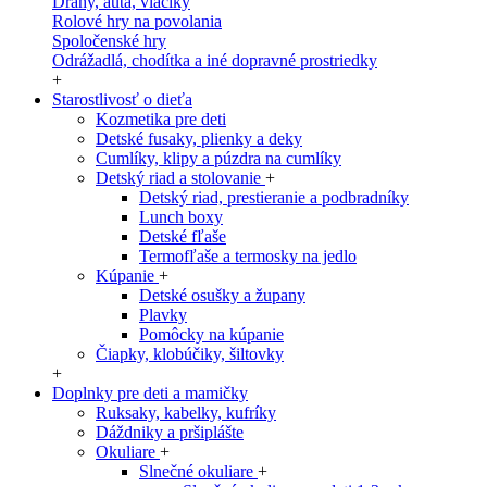
Dráhy, autá, vláčiky
Rolové hry na povolania
Spoločenské hry
Odrážadlá, chodítka a iné dopravné prostriedky
+
Starostlivosť o dieťa
Kozmetika pre deti
Detské fusaky, plienky a deky
Cumlíky, klipy a púzdra na cumlíky
Detský riad a stolovanie
+
Detský riad, prestieranie a podbradníky
Lunch boxy
Detské fľaše
Termofľaše a termosky na jedlo
Kúpanie
+
Detské osušky a župany
Plavky
Pomôcky na kúpanie
Čiapky, klobúčiky, šiltovky
+
Doplnky pre deti a mamičky
Ruksaky, kabelky, kufríky
Dáždniky a pršiplášte
Okuliare
+
Slnečné okuliare
+