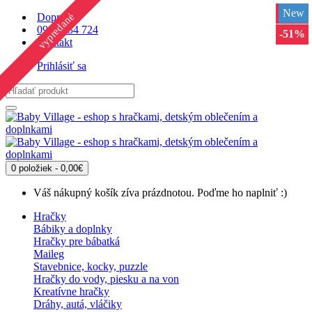
-31%
-40%
-49%
-48%
-48%
-49%
-49%
-49%
-49%
-49%
-48%
-48%
-49%
-49%
-49%
-19%
-29%
-35%
-37%
-48%
-48%
New
New
New
New
New
New
New
New
New
New
New
vypredané
Doprava
0902 234 724
-31%
-34%
-53%
-31%
-31%
-51%
-31%
-31%
-31%
-34%
-51%
Kontakt
Prihlásiť sa
0 položiek - 0,00€
Váš nákupný košík zíva prázdnotou. Poďme ho naplniť :)
Hračky
Bábiky a doplnky
Hračky pre bábatká
Maileg
Stavebnice, kocky, puzzle
Hračky do vody, piesku a na von
Kreatívne hračky
Dráhy, autá, vláčiky