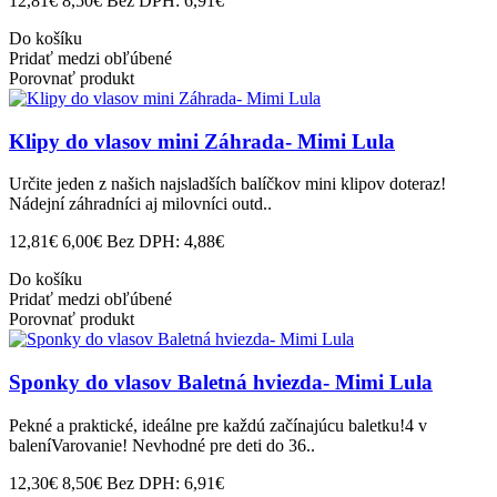
12,81€
8,50€
Bez DPH: 6,91€
Do košíku
Pridať medzi obľúbené
Porovnať produkt
Klipy do vlasov mini Záhrada- Mimi Lula
Určite jeden z našich najsladších balíčkov mini klipov doteraz!
Nádejní záhradníci aj milovníci outd..
12,81€
6,00€
Bez DPH: 4,88€
Do košíku
Pridať medzi obľúbené
Porovnať produkt
Sponky do vlasov Baletná hviezda- Mimi Lula
Pekné a praktické, ideálne pre každú začínajúcu baletku!4 v
baleníVarovanie! Nevhodné pre deti do 36..
12,30€
8,50€
Bez DPH: 6,91€