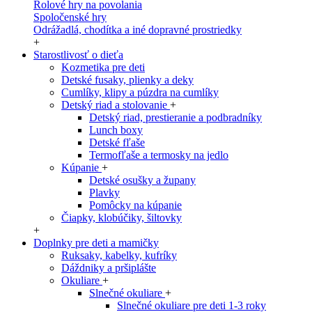
Rolové hry na povolania
Spoločenské hry
Odrážadlá, chodítka a iné dopravné prostriedky
+
Starostlivosť o dieťa
Kozmetika pre deti
Detské fusaky, plienky a deky
Cumlíky, klipy a púzdra na cumlíky
Detský riad a stolovanie
+
Detský riad, prestieranie a podbradníky
Lunch boxy
Detské fľaše
Termofľaše a termosky na jedlo
Kúpanie
+
Detské osušky a župany
Plavky
Pomôcky na kúpanie
Čiapky, klobúčiky, šiltovky
+
Doplnky pre deti a mamičky
Ruksaky, kabelky, kufríky
Dáždniky a pršiplášte
Okuliare
+
Slnečné okuliare
+
Slnečné okuliare pre deti 1-3 roky