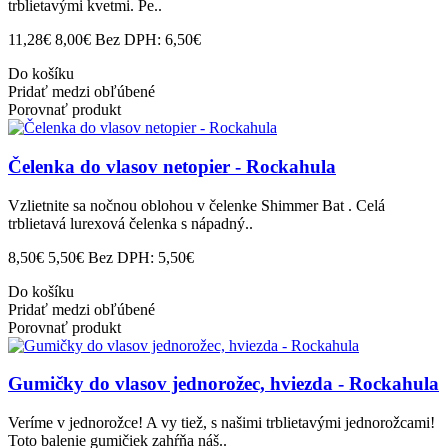
trblietavými kvetmi. Pe..
11,28€
8,00€
Bez DPH: 6,50€
Do košíku
Pridať medzi obľúbené
Porovnať produkt
Čelenka do vlasov netopier - Rockahula
Vzlietnite sa nočnou oblohou v čelenke Shimmer Bat . Celá
trblietavá lurexová čelenka s nápadný..
8,50€
5,50€
Bez DPH: 5,50€
Do košíku
Pridať medzi obľúbené
Porovnať produkt
Gumičky do vlasov jednorožec, hviezda - Rockahula
Veríme v jednorožce! A vy tiež, s našimi trblietavými jednorožcami!
Toto balenie gumičiek zahŕňa náš..