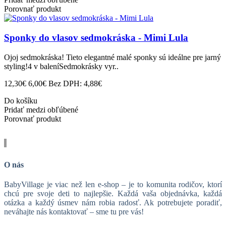
Porovnať produkt
Sponky do vlasov sedmokráska - Mimi Lula
Ojoj sedmokráska! Tieto elegantné malé sponky sú ideálne pre jarný
styling!4 v baleníSedmokrásky vyr..
12,30€
6,00€
Bez DPH: 4,88€
Do košíku
Pridať medzi obľúbené
Porovnať produkt
O nás
BabyVillage je viac než len e-shop – je to komunita rodičov, ktorí
chcú pre svoje deti to najlepšie. Každá vaša objednávka, každá
otázka a každý úsmev nám robia radosť. Ak potrebujete poradiť,
neváhajte nás kontaktovať – sme tu pre vás!