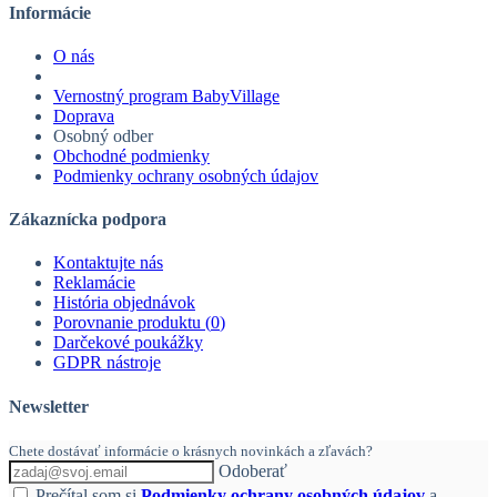
Informácie
O nás
Vernostný program BabyVillage
Doprava
Osobný odber
Obchodné podmienky
Podmienky ochrany osobných údajov
Zákaznícka podpora
Kontaktujte nás
Reklamácie
História objednávok
Porovnanie produktu (
0
)
Darčekové poukážky
GDPR nástroje
Newsletter
Chete dostávať informácie o krásnych novinkách a zľavách?
Odoberať
Prečítal som si
Podmienky ochrany osobných údajov
a