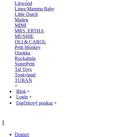
Liewood
Linea Mamma Baby
Little Dutch
Maileg
MIMI
MRS. ERTHA
MUSHIE
OLI & CAROL
Petit Monkey
Quokka
Rockahula
SuperPetit
Taf Toys
Tookyland
TUBAN
+
Blog
+
Login
+
Darčekový poukaz
+
Domov