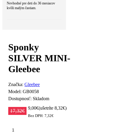
Nevhodné pre deti do 36 mesiacov
kvôli malým častiam.
Sponky
SILVER MINI-
Gleebee
Značka:
Gleebee
Model:
GB0058
Dostupnosť:
Skladom
9,00€
(ušetríte 8,32€)
17,32€
Bez DPH: 7,32€