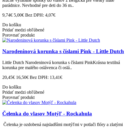
Ručne vyrábané sponky do vlasov z Belgicka pre všetky malé
parádnice. Nevhodné pre deti do 36 m..
9,74€
5,00€
Bez DPH: 4,07€
Do košíku
Pridať medzi obľúbené
Porovnať produkt
Narodeninová korunka s číslami Pink - Little Dutch
Little Dutch Narodeninová korunka s číslami PinkKrásna textilná
korunka pre malého oslávenca či oslá..
20,45€
16,50€
Bez DPH: 13,41€
Do košíku
Pridať medzi obľúbené
Porovnať produkt
Čelenka do vlasov Motýľ - Rockahula
Čelenka je ozdobená najsladšími motýľmi v potlači flóry a zlatými