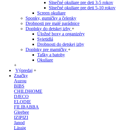
Slnečné okuliare pre deti 3-5 rokov
Slnečné okuliare pre deti 5-10 rokov
Screen okuliare
Sponky, gumičky a čelenky
Drobnosti pre malé parádnice
Doplnky do detskej izby
+
Úložné boxy a organizéry
Svietidlá
Drobnosti do detskej izby
Doplnky pre mamičky
+
Tašky a batohy
Okuliare
+
Výpredaj
+
Značky
Auzou
BIBS
CHILDHOME
DJECO
ELODIE
FILIBABBA
Gleebee
IZIPIZI
Janod
Lässig